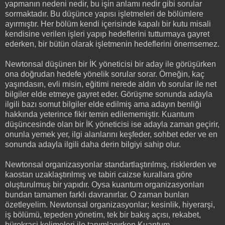
yapmanın nedeni nedir, bu işin anlamı nedir gibi sorular
sormaktadır. Bu düşünce yapısı işletmeleri de bölümlere
ayırmıştır. Her bölüm kendi içerisinde kapalı bir kutu misali
kendisine verilen işleri yapıp hedeflerini tutturmaya gayret
ederken, bir bütün olarak işletmenin hedeflerini önemsemez.
Newtonsal düşünen bir İK yöneticisi bir aday ile görüşürken
ona doğrudan hedefe yönelik sorular sorar. Örneğin, kaç
yaşındasın, evli misin, eğitimi nerede aldın vb sorular ile net
bilgiler elde etmeye gayret eder. Görüşme sonunda adayla
ilgili bazı somut bilgiler elde edilmiş ama adayın benliği
hakkında yeterince fikir temin edilememiştir. Kuantum
düşüncesinde olan bir İK yöneticisi ise adayla zaman geçirir,
onunla yemek yer, ilgi alanlarını keşfeder, sohbet eder ve en
sonunda adayla ilgili daha derin bilgiyi sahip olur.
Newtonsal organizasyonlar standartlaştırılmış, risklerden ve
kaostan uzaklaştırılmış ve tabiri caizse kurallara göre
oluşturulmuş bir yapıdır. Oysa kuantum organizasyonları
bundan tamamen farklı davranırlar. O zaman bunları
özetleyelim. Newtonsal organizasyonlar; kesinlik, hiyerarşi,
iş bölümü, tepeden yönetim, tek bir bakış açısı, rekabet,
bürokrasi kelimeleri ile tanımlanırken Kuantum