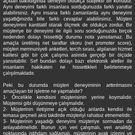
açıdan bakıldığında deneyim oldukça subjektif bir konudur.
Aynı deneyimi farklı insanlara sorduğunuzda farklı yanıtlar
alabilirsiniz. Aynı insana farklı zamanlarda aynı deneyimi
yaşattığınızda bile farklı cevaplar alabilirsiniz. Müşteri
deneyimini kantitatif olarak ölçmek de oldukça zordur. Bir
müşteriye bir deneyimi ile ilgili soru sorduğunuzda birçok
nedenden dolayı hissettiği durumu nota yansıtamaz. Bu
amaçla üretilmiş net taraftar skoru (net promoter score),
müşteri memnuniyeti anketleri, tercih sırası, algılanan hizmet
kalitesi gibi bir çok çalışma aslında gerçeği bir ölçüde
yansıtabilir. Sırf bundan dolayı bazı elektronik aletler ile
insanların hakikaten ne hissettikleri belirlenmeye
çalışılmaktadır.
Peki bu durumda müşteri deneyiminin arttırılmasını
amaçlayan bir işletme ne yapmalıdır?
1- Öncelikle kendisini müşterisinin yerine koymalıdır.
Müşterisi gibi düşünmeye çalışmalıdır.
2- Müşterinin iletişime açık olduğu anlarda kendisi ile
temasa geçmeli aksi takdirde müşteriyi rahatsız etmemelidir.
3- Müşterinin yaşadığı deneyimi müşteriye sormadan da
anlayabilmelidir. Bunun için veri çalışmalı, veri analitiği
noktasında istihdam sağlamalı, müşterinin ayak izlerini ve