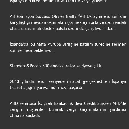
İspanya’nın kredi notunu BAA3’ten BAA2’ye yükseltti.
AB komisyon Sözcüsü Olivier Bailly “AB Ukrayna ekonomisini
karşılaştığı meydan okumaları çözmek için orta ve uzun vadeli
uluslararası mali destek paketi üzerinde çalışılıyor.” dedi.
İzlanda’da bu hafta Avrupa Birliğine katılım sürecine resmen
son vermesi bekleniyor.
Standard&Poor’s 500 endeksi rekor seviyeye çıktı.
2013 yılında rekor seviyede ihracat gerçekleştiren İspanya
ticaret açığını yarıya indirmeyi başardı.
ABD senatosu İsviçreli Bankacılık devi Credit Suisse’i ABD’de
zengin müşteriler bularak vergi kaçırmalarına yardımcı
olmakla suçladı.