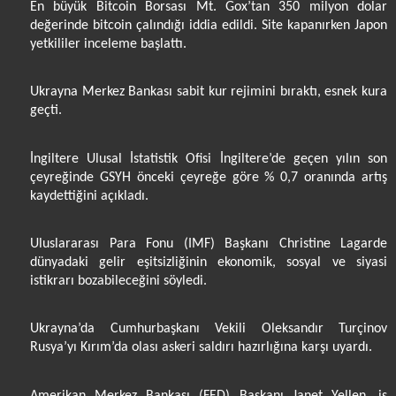
En büyük Bitcoin Borsası Mt. Gox’tan 350 milyon dolar
değerinde bitcoin çalındığı iddia edildi. Site kapanırken Japon
yetkililer inceleme başlattı.
Ukrayna Merkez Bankası sabit kur rejimini bıraktı, esnek kura
geçti.
İngiltere Ulusal İstatistik Ofisi İngiltere’de geçen yılın son
çeyreğinde GSYH önceki çeyreğe göre % 0,7 oranında artış
kaydettiğini açıkladı.
Uluslararası Para Fonu (IMF) Başkanı Christine Lagarde
dünyadaki gelir eşitsizliğinin ekonomik, sosyal ve siyasi
istikrarı bozabileceğini söyledi.
Ukrayna’da Cumhurbaşkanı Vekili Oleksandır Turçinov
Rusya’yı Kırım’da olası askeri saldırı hazırlığına karşı uyardı.
Amerikan Merkez Bankası (FED) Başkanı Janet Yellen, iş