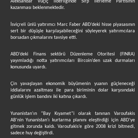
Aleksandar Vuçiç liderliğinde Sırp İlerleme Partisinin
kazanması beklenmektedir.
İsviçreli ünlü yatırımcı Marc Faber ABD’deki hisse piyasasının
sert bir düşüşle karşılaşabileceğini söyleyerek yatırımcılara
borsadan çıkmalarını tavsiye etti.
ABD’deki Finans sektörü Düzenleme Otoritesi (FINRA)
yayımladığı notta yatırımcıları Bircoin’den uzak durmaları
konusunda uyardı.
Çin yavaşlayan ekonomik büyümenin yuanın güçleneceği
iddialarını azaltması ile para biriminin dolar karşısındaki
günlük işlem bandını iki katına çıkardı.
Yunanistan’ın “Bay Kıyamet”i olarak tanınan Varoufakis
AB’nin Yunanistan’ı kurtarma planını eleştirdiği için ABD’ye
gitmek zorunda kaldı. Varoufakis’e göre 2008 krizi bitmedi,
sadece huy değiştirdi.