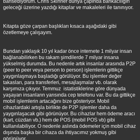
bahsediyorum. Chris Skinner dünya çapında bankacılığın
geleceği üzerine yazdığı kitaplar ve makaleleri ile tanınıyor.
Kitapta göze çarpan başlıkları kısaca aşağıdaki gibi
özetlemeye çalışayım.
Bundan yaklaşık 10 yıl kadar önce internete 1 milyar insan
bağlanabilirken bu rakam şimdilerde 7 milyar insana
yükselmiş durumda. Bu nedenle artık insanlar arasında P2P
(peer to peer veya person to person) işlemlerin gittikçe
yaygınlaşmaya başladığı görülüyor. Bu işlemler değer
takasları, para transferleri, mesajlaşmalar vb. olarak
karşımıza çıkıyor. Temmuz istatistiklerine göre dünyada
yaşayan insanların yarısında cep telefonu var. Bu da gittikçe
mobil işlemlerin artacağını bize gösteriyor. Mobil
cihazlardaki artışla birlikte de P2P işlemler daha da
yaygınlaşacak gibi görünüyor. Bu cihazlar hem ödeme aracı
(kart, cüzdan vb.) hem de POS (mobil POS vb) gibi
kullanılabiliyor. O nedenle aslında ödemeler için mobil cihaz
dışında başka bir cihaza da ihtiyacımız yokmuş gibi
görünüyor.