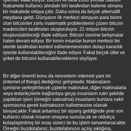
Nakamoto kullanıcı alındaki biri tarafından kaleme alınana
bir makalede ortaya çıktı. Daha sonra da birçok alternatifi
meydana geldi. Dünyanın ilk merkezi olmayan para birimi
olan bitcoinler zorlu matematik problemlerini çözen bitcoin
madencileri tarafından oluşturuluyor. 21 milyon bitcoin
oluşturulabileceği ifade ediliyor. Bitcoin üzerine tartışmalar
halen devam ediyor. Bir kısım insanlar bunun merkezi bir
otorite tarafından kontrol edilememesinden dolayı karanlık
işlerde kullanılabileceğini ifade ediyor. Fakat birçok ülke ve
şirket de bitcoini kullanabileceklerini söylüyor.
Bir diğer önemli konu da nesnelerin interneti yani Iot
(internet of things) dediğimiz gelişmedir. Makinaların
içerisine yerleştirilecek çiplerle makinalar, diğer makinalarla
veya tedarikçilerle bağlantıya geçip insanların rutin şekilde
yaptıkları işleri (örneğin satınalma) insanların bunlara vakit
ayırmasına gerek kalmaksızın halletmesine olanak
tanıyacaktır. Fakat anlamsız bir sipariş geldiğinde yine son
kullanıcı olarak insanın onayına sunulacak ve oldukça
kolaylaştırılmış bir onay süreci ile bu işlem tamamlanacaktır.
Örneğin buzdolabınız, buzdolabınızın açılış sıklığına,