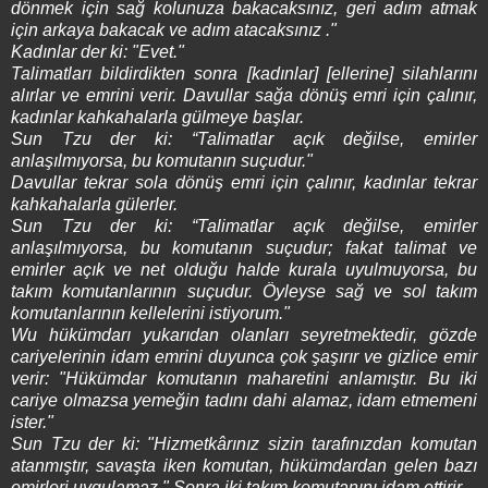
dönmek için sağ kolunuza bakacaksınız, geri adım atmak
için arkaya bakacak ve adım atacaksınız ."
Kadınlar der ki: "Evet."
Talimatları bildirdikten sonra [kadınlar] [ellerine] silahlarını
alırlar ve emrini verir. Davullar sağa dönüş emri için çalınır,
kadınlar kahkahalarla gülmeye başlar.
Sun Tzu der ki: “Talimatlar açık değilse, emirler
anlaşılmıyorsa, bu komutanın suçudur."
Davullar tekrar sola dönüş emri için çalınır, kadınlar tekrar
kahkahalarla gülerler.
Sun Tzu der ki: “Talimatlar açık değilse, emirler
anlaşılmıyorsa, bu komutanın suçudur; fakat talimat ve
emirler açık ve net olduğu halde kurala uyulmuyorsa, bu
takım komutanlarının suçudur. Öyleyse sağ ve sol takım
komutanlarının kellelerini istiyorum."
Wu hükümdarı yukarıdan olanları seyretmektedir, gözde
cariyelerinin idam emrini duyunca çok şaşırır ve gizlice emir
verir: "Hükümdar komutanın maharetini anlamıştır. Bu iki
cariye olmazsa yemeğin tadını dahi alamaz, idam etmemeni
ister."
Sun Tzu der ki: "Hizmetkârınız sizin tarafınızdan komutan
atanmıştır, savaşta iken komutan, hükümdardan gelen bazı
emirleri uygulamaz." Sonra iki takım komutanını idam ettirir.