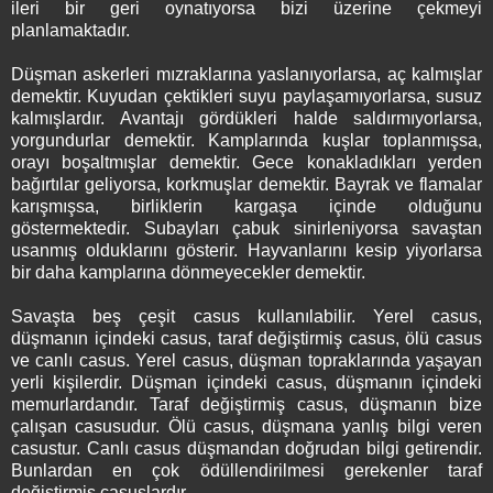
ileri bir geri oynatıyorsa bizi üzerine çekmeyi
planlamaktadır.
Düşman askerleri mızraklarına yaslanıyorlarsa, aç kalmışlar
demektir. Kuyudan çektikleri suyu paylaşamıyorlarsa, susuz
kalmışlardır. Avantajı gördükleri halde saldırmıyorlarsa,
yorgundurlar demektir. Kamplarında kuşlar toplanmışsa,
orayı boşaltmışlar demektir. Gece konakladıkları yerden
bağırtılar geliyorsa, korkmuşlar demektir. Bayrak ve flamalar
karışmışsa, birliklerin kargaşa içinde olduğunu
göstermektedir. Subayları çabuk sinirleniyorsa savaştan
usanmış olduklarını gösterir. Hayvanlarını kesip yiyorlarsa
bir daha kamplarına dönmeyecekler demektir.
Savaşta beş çeşit casus kullanılabilir. Yerel casus,
düşmanın içindeki casus, taraf değiştirmiş casus, ölü casus
ve canlı casus. Yerel casus, düşman topraklarında yaşayan
yerli kişilerdir. Düşman içindeki casus, düşmanın içindeki
memurlardandır. Taraf değiştirmiş casus, düşmanın bize
çalışan casusudur. Ölü casus, düşmana yanlış bilgi veren
casustur. Canlı casus düşmandan doğrudan bilgi getirendir.
Bunlardan en çok ödüllendirilmesi gerekenler taraf
değiştirmiş casuslardır.