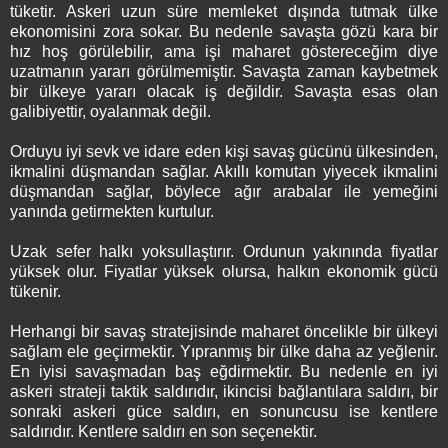
tüketir. Askeri uzun süre memleket dışında tutmak ülke
ekonomisini zora sokar. Bu nedenle savaşta gözü kara bir
hız hoş görülebilir, ama işi maharet göstereceğim diye
uzatmanın yararı görülmemiştir. Savaşta zaman kaybetmek
bir ülkeye yararı olacak iş değildir. Savaşta esas olan
galibiyettir, oyalanmak değil.
Orduyu iyi sevk ve idare eden kişi savaş gücünü ülkesinden,
ikmalini düşmandan sağlar. Akıllı komutan yiyecek ikmalini
düşmandan sağlar, böylece ağır arabalar ile yemeğini
yanında getirmekten kurtulur.
Uzak sefer halkı yoksullaştırır. Ordunun yakınında fiyatlar
yüksek olur. Fiyatlar yüksek olursa, halkın ekonomik gücü
tükenir.
Herhangi bir savaş stratejisinde maharet öncelikle bir ülkeyi
sağlam ele geçirmektir. Yıpranmış bir ülke daha az yeğlenir.
En iyisi savaşmadan baş eğdirmektir. Bu nedenle en iyi
askeri strateji taktik saldırıdır, ikincisi bağlantılara saldırı, bir
sonraki askeri güce saldırı, en sonuncusu ise kentlere
saldırıdır. Kentlere saldırı en son seçenektir.