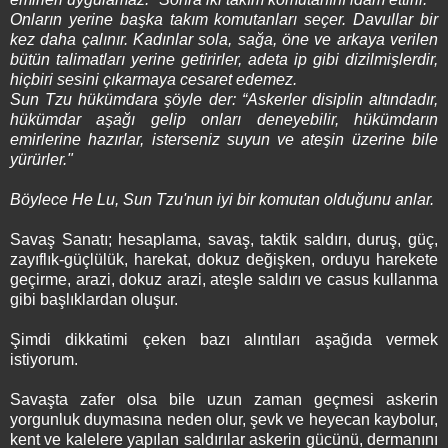
Onların yerine başka takım komutanları seçer. Davullar bir
kez daha çalınır. Kadınlar sola, sağa, öne ve arkaya verilen
bütün talimatları yerine getirirler, adeta ip gibi dizilmişlerdir,
hiçbiri sesini çıkarmaya cesaret edemez.
Sun Tzu hükümdara şöyle der: “Askerler disiplin altındadır,
hükümdar aşağı gelip onları deneyebilir, hükümdarın
emirlerine hazırlar, isterseniz suyun ve ateşin üzerine bile
yürürler."
Böylece He Lu, Sun Tzu'nun iyi bir komutan olduğunu anlar.
Savaş Sanatı; hesaplama, savaş, taktik saldırı, duruş, güç,
zayıflık-güçlülük, harekat, dokuz değişken, orduyu harekete
geçirme, arazi, dokuz arazi, ateşle saldırı ve casus kullanma
gibi başlıklardan oluşur.
Şimdi dikkatimi çeken bazı alıntıları aşağıda vermek
istiyorum.
Savaşta zafer olsa bile uzun zaman geçmesi askerin
yorgunluk duymasına neden olur, şevk ve heyecan kaybolur,
kent ve kalelere yapılan saldırılar askerin gücünü, dermanını