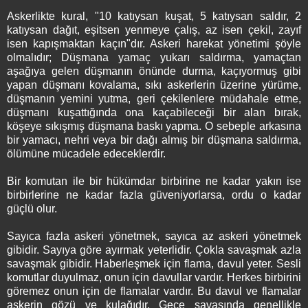
Askerlikte kural, "10 katıysan kuşat, 5 katıysan saldır, 2
katıysan dağıt, eşitsen yenmeye çalış, az isen çekil, zayıf
isen kapışmaktan kaçın"dır. Askeri harekat yönetimi şöyle
olmalıdır; Düşmana yamaç yukarı saldırma, yamaçtan
aşağıya gelen düşmanın önünde durma, kaçıyormuş gibi
yapan düşmanı kovalama, sıkı askerlerin üzerine yürüme,
düşmanın yemini yutma, geri çekilenlere müdahale etme,
düşmanı kuşattığında ona kaçabileceği bir alan bırak,
köşeye sıkışmış düşmana baskı yapma. O sebeple arkasına
bir yamacı, nehri veya bir dağı almış bir düşmana saldırma,
ölümüne mücadele edeceklerdir.
Bir komutan ile bir hükümdar birbirine ne kadar yakın ise
birbirlerine ne kadar fazla güveniyorlarsa, ordu o kadar
güçlü olur.
Sayıca fazla askeri yönetmek, sayıca az askeri yönetmek
gibidir. Sayıya göre ayırmak yeterlidir. Çokla savaşmak azla
savaşmak gibidir. Haberleşmek için flama, davul yeter. Sesli
komutlar duyulmaz, onun için davullar vardır. Herkes birbirini
göremez onun için de flamalar vardır. Bu davul ve flamalar
askerin gözü ve kulağıdır. Gece savaşında genellikle