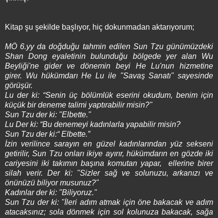
Kitap şu şekilde başlıyor, hiç dokunmadan aktarıyorum;
MÖ 6.yy da doğduğu tahmin edilen Sun Tzu günümüzdeki
Shan Dong eyaletinin bulunduğu bölgede yer alan Wu
Beyliği'ne gider ve dönemin beyi He Lu'nun hizmetine
girer.
Wu hükümdarı He Lu ile "Savaş Sanatı" sayesinde
görüşür.
Lu der ki: “Senin üç bölümlük eserini okudum, benim için
küçük bir deneme talimi yaptırabilir misin?"
Sun Tzu der ki: "Elbette."
Lu Der ki: “Bu denemeyi kadınlarla yapabilir misin?
Sun Tzu der ki:“ Elbette.
”
İzin verilince sarayın en güzel kadınlarından yüz sekseni
getirilir, Sun Tzu onları ikiye ayırır, hükümdarın en gözde iki
cariyesini iki takımın başına komutan yapar, ellerine birer
silah verir. Der ki: "Sizler sağ ve solunuzu, arkanızı ve
önünüzü biliyor musunuz?"
Kadınlar der ki: "Biliyoruz."
Sun Tzu der ki: "İleri adım atmak için öne bakacak ve adım
atacaksınız; sola dönmek için sol kolunuza bakacak, sağa