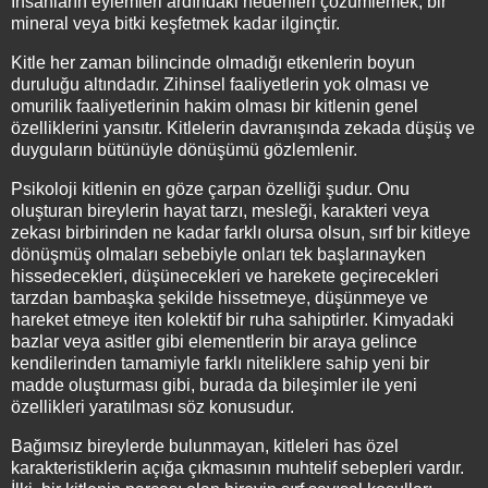
İnsanların eylemleri ardındaki nedenleri çözümlemek, bir
mineral veya bitki keşfetmek kadar ilginçtir.
Kitle her zaman bilincinde olmadığı etkenlerin boyun
duruluğu altındadır. Zihinsel faaliyetlerin yok olması ve
omurilik faaliyetlerinin hakim olması bir kitlenin genel
özelliklerini yansıtır. Kitlelerin davranışında zekada düşüş ve
duyguların bütünüyle dönüşümü gözlemlenir.
Psikoloji kitlenin en göze çarpan özelliği şudur. Onu
oluşturan bireylerin hayat tarzı, mesleği, karakteri veya
zekası birbirinden ne kadar farklı olursa olsun, sırf bir kitleye
dönüşmüş olmaları sebebiyle onları tek başlarınayken
hissedecekleri, düşünecekleri ve harekete geçirecekleri
tarzdan bambaşka şekilde hissetmeye, düşünmeye ve
hareket etmeye iten kolektif bir ruha sahiptirler. Kimyadaki
bazlar veya asitler gibi elementlerin bir araya gelince
kendilerinden tamamiyle farklı niteliklere sahip yeni bir
madde oluşturması gibi, burada da bileşimler ile yeni
özellikleri yaratılması söz konusudur.
Bağımsız bireylerde bulunmayan, kitleleri has özel
karakteristiklerin açığa çıkmasının muhtelif sebepleri vardır.