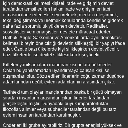
İçin demokrasi kelimesi kişisel irade ve girişimin devlet
tarafından temsil edilen halkın irade ve girişimleri tabi
olmasını ifade eder. Her şey üretmek, merkezi eleştirmek,
tekel değiştirmek ve üretmek konularında kendisine giderek
daha fazla sorumluluk yüklenen devlettir. Radikaller,
sosyalistler ve monarşistler devlete müracaat ederler.
Halbuki Anglo-Saksonlar ve Amerikalılarda aynı demokrasi
kelimesi bireyin öne çıktığı devletin silikleştiği bir yapıyı ifade
eder. Özetle bazı ülkelerde kişi silikleşirken devlet yücelir,
bazı ülkelerde ise devlet silikleşirken kişi yücelir.
Kitleleri yanılsamalara inandıran kişi onlara hükmeder.
Onları bu yanılsamadan uyandırmaya çalışan kişi ise
düşmanları olur. Sözü edilen liderlerin çoğu zaman düşünce
adamlarından değil, eylem adamlarının arasından çıkar.
Tarihteki tüm olaylar inançlarından başka bir gücü olmayan
sıradan insanların arasından çıkan liderler tarafından
gerçekleştirilmiştir. Dünyadaki büyük imparatorluklar
filozoflar, alimler veya şüpheciler tarafından değil bu tarz
eylem insanları tarafından kurulmuştur.
Önderleri iki gruba ayırabiliriz. Bir grupta enerjisi yüksek ve