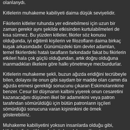
olanlarıydı.
Kitlelerin muhakeme kabiliyeti daima düşük seviyelidir.
Fikirlerin kitleler ruhunda yer edinebilmesi için uzun bir
zaman gerekir aynı şekilde etkisinden kurtulabilmeleri de
kısa sürmez. Bu yüzden kitleler, fikirler söz konusu
olduğunda, iyi eğitimli kişilerin ve filozofların daima birkaç
kuşak arkasındadır. Günümüzdeki tüm devlet adamları,
temel fikirlerdeki hatalı tarafların farkındadır fakat bu fikirlerin
etkileri hala çok güçlü olduğundan, artık doğru olduğuna
inanmadıkları ilkelere göre halkı yönetmeye mecburdurlar.
Kitlelerin muhakeme şekli, buzun ağızda eridiğini tecrübeyle
bilen, dolayısı ile onun gibi saydam bir madde olan camın da
ağızda erimesi gerektiği sonucunu çıkaran Eskimolarınkine
benzer. Cesur bir düşmanın kalbini yiyerek onun cesaretini
kazanacağını düşünen ilkel bir adamınkini veya patron
tarafından sömürüldüğü için bütün patronların işçileri
sömürdüğü sonucuna varan kişininkini de örnek
gösterebiliriz.
Muhakeme kabiliyetini yoksun insanlarda olduğu gibi,