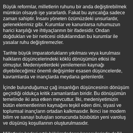
Büyük reformlar, milletlerin ruhunu bir anda değiştirebilmek
mümkün olsaydı işe yararlardı. Fakat bu ayrıcalığa sadece
zaman sahiptir. İnsanı yöneten özümüzdeki unsurlardır,
geleneklerimiz gibi. Kurumlar ve kanunlarsa ruhumuzun
harici karşılığı ve ihtiyaçlarının bir ifadesidir. Ondan
doğdukları ve bir neticesi olduklarından bu kurumlar ile
yasalar ruhu değiştiremezler.
Tarihte büyük imparatorlukların yıkılması veya kurulması
halkların düşüncelerindeki köklü dönüşümün etkisi ile
olmuştur. Medeniyetlerdeki yenilemenin kaynağı
diyebileceğimiz önemli değişimler esasen düşüncelerde,
kavramlarda ve inançlarda meydana gelenlerdir.
İçinde bulunduğumuz çağ insanlığın düşüncesinin dönüşüm
geçirdiği oldukça kritik zamanlardan biridir. Bu dönüşümün
temelinde iki ana etken mevcuttur. İlki, medeniyetimizin
bütün elementlerinin kaynağını teşkil eden dini, siyasi ve
toplumsal inançların ortadan kalkmasıdır. İkinci ise modern
bilim ve sanayi buluşları sonucunda büsbütün yeni varoluş
ve düşünüş koşullarının oluşturulmasıdır.