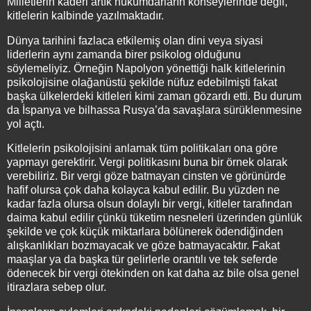
Milletlerin kaderi artık hükümdarların konseylerinde değil,
kitlelerin kalbinde yazılmaktadır.
Dünya tarihini fazlaca etkilemiş olan dini veya siyasi
liderlerin aynı zamanda birer psikolog olduğunu
söylemeliyiz. Örneğin Napolyon yönettiği halk kitlelerinin
psikolojisine olağanüstü şekilde nüfuz edebilmişti fakat
başka ülkelerdeki kitleleri kimi zaman gözardı etti. Bu durum
da İspanya ve bilhassa Rusya’da savaşlara sürüklenmesine
yol açtı.
Kitlelerin psikolojisini anlamak tüm politikaları ona göre
yapmayı gerektirir. Vergi politikasını buna bir örnek olarak
verebiliriz. Bir vergi göze batmayan cinsten ve görünürde
hafif olursa çok daha kolayca kabul edilir. Bu yüzden ne
kadar fazla olursa olsun dolaylı bir vergi, kitleler tarafından
daima kabul edilir çünkü tüketim nesneleri üzerinden günlük
şekilde ve çok küçük miktarlara bölünerek ödendiğinden
alışkanlıkları bozmayacak ve göze batmayacaktır. Fakat
maaşlar ya da başka tür gelirlerle orantılı ve tek seferde
ödenecek bir vergi ötekinden on kat daha az bile olsa genel
itirazlara sebep olur.