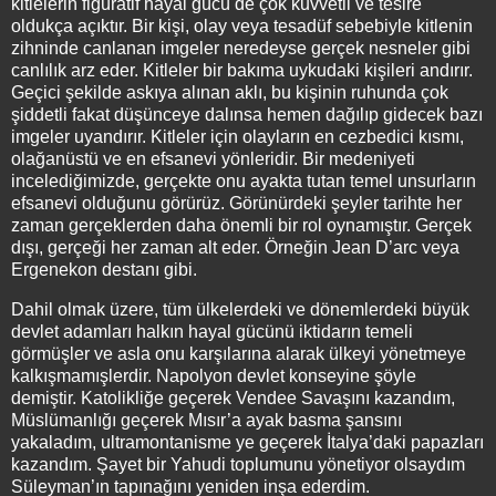
kitlelerin figüratif hayal gücü de çok kuvvetli ve tesire
oldukça açıktır. Bir kişi, olay veya tesadüf sebebiyle kitlenin
zihninde canlanan imgeler neredeyse gerçek nesneler gibi
canlılık arz eder. Kitleler bir bakıma uykudaki kişileri andırır.
Geçici şekilde askıya alınan aklı, bu kişinin ruhunda çok
şiddetli fakat düşünceye dalınsa hemen dağılıp gidecek bazı
imgeler uyandırır. Kitleler için olayların en cezbedici kısmı,
olağanüstü ve en efsanevi yönleridir. Bir medeniyeti
incelediğimizde, gerçekte onu ayakta tutan temel unsurların
efsanevi olduğunu görürüz. Görünürdeki şeyler tarihte her
zaman gerçeklerden daha önemli bir rol oynamıştır. Gerçek
dışı, gerçeği her zaman alt eder. Örneğin Jean D’arc veya
Ergenekon destanı gibi.
Dahil olmak üzere, tüm ülkelerdeki ve dönemlerdeki büyük
devlet adamları halkın hayal gücünü iktidarın temeli
görmüşler ve asla onu karşılarına alarak ülkeyi yönetmeye
kalkışmamışlerdir. Napolyon devlet konseyine şöyle
demiştir. Katolikliğe geçerek Vendee Savaşını kazandım,
Müslümanlığı geçerek Mısır’a ayak basma şansını
yakaladım, ultramontanisme ye geçerek İtalya’daki papazları
kazandım. Şayet bir Yahudi toplumunu yönetiyor olsaydım
Süleyman’ın tapınağını yeniden inşa ederdim.