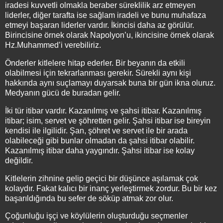
iradesi kuvvetli olmakla beraber süreklilik arz etmeyen
liderler, diğer tarafta ise sağlam iradeli ve bunu muhafaza
etmeyi başaran liderler vardır. İkincisi daha az görülür.
Birincisine örnek olarak Napolyon’u, ikincisine örnek olarak
Hz.Muhammed’i verebiliriz.
Önderler kitlelere hitap ederler. Bir beyanın da etkili
olabilmesi için tekrarlanması gerekir. Sürekli aynı kişi
hakkında aynı suçlamayı duyarsak buna bir gün ikna oluruz.
Medyanın gücü de buradan gelir.
İki tür itibar vardır. Kazanılmış ve şahsi itibar. Kazanılmış
itibar; isim, servet ve şöhretten gelir. Şahsi itibar ise bireyin
kendisi ile ilgilidir. Şan, şöhret ve servet ile bir arada
olabileceği gibi bunlar olmadan da şahsi itibar olabilir.
Kazanılmış itibar daha yaygındır. Şahsi itibar ise kolay
değildir.
Kitlelerin zihnine gelip geçici bir düşünce aşılamak çok
kolaydır. Fakat kalıcı bir inanç yerleştirmek zordur. Bu bir kez
başarıldığında bu sefer de söküp atmak zor olur.
Çoğunluğu işçi ve köylülerin oluşturduğu seçmenler