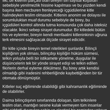
İlki, bir kitlenin parçası olan bireyin sırf sayısal koşulları
sebebiyle yenilmezlik hissine kapılması ve bu yüzden kendi
başına iken mecburen frenleyeceği içgüdülerine kitle
halindeyken teslim olmasıdır. Kitlenin anonim ve dolayısı ile
sorumluluktan muaf durumu sebebiyle de birey, bu
içgüdüleri kontrol altında tutma konusunda çok daha isteksiz
olacaktır. İkinci sebep sirayet durumudur. Bir kitledeki bütün
his ve eylemler, bireyin kendi menfaatini kitleninkinin uğruna
terk etmesini sağlayacak ölçüde sirayet edicidir.
Bir kitle içinde bireyin temel nitelikleri şunlardır. Bilinçli
kişiliğinin yok olması, bilinçdışı kişiliğin hüküm sürmesi,
telkin yoluyla belli bir istikamete yönelme, duygular ile
düşüncelerin tek bir yönde sirayet edişi ve telkin edilen
fikirlerin derhal eyleme dökülmesi. Bu birey artık kendisi
olmadığı gibi iradesini rehberliğinde kaybettiğinden bir tür
otomata dönüşmüştür.
Kitleler suç eğiliminde olabildiği gibi kahramanlık eğiliminde
de olabilirler.
Daima bilinçdışının sınırlarında dolaşan, tüm telkinlere
teslim olan, mantığın sesine kulak vermeyen tüm insanlar