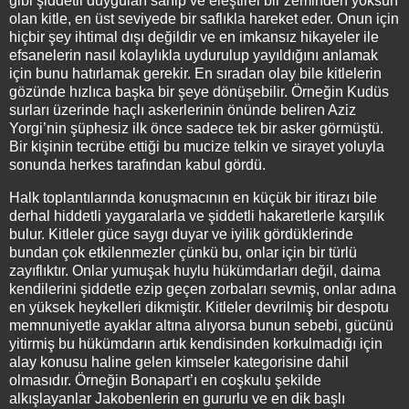
gibi şiddetli duyguları sahip ve eleştirel bir zeminden yoksun
olan kitle, en üst seviyede bir saflıkla hareket eder. Onun için
hiçbir şey ihtimal dışı değildir ve en imkansız hikayeler ile
efsanelerin nasıl kolaylıkla uydurulup yayıldığını anlamak
için bunu hatırlamak gerekir. En sıradan olay bile kitlelerin
gözünde hızlıca başka bir şeye dönüşebilir. Örneğin Kudüs
surları üzerinde haçlı askerlerinin önünde beliren Aziz
Yorgi’nin şüphesiz ilk önce sadece tek bir asker görmüştü.
Bir kişinin tecrübe ettiği bu mucize telkin ve sirayet yoluyla
sonunda herkes tarafından kabul gördü.
Halk toplantılarında konuşmacının en küçük bir itirazı bile
derhal hiddetli yaygaralarla ve şiddetli hakaretlerle karşılık
bulur. Kitleler güce saygı duyar ve iyilik gördüklerinde
bundan çok etkilenmezler çünkü bu, onlar için bir türlü
zayıflıktır. Onlar yumuşak huylu hükümdarları değil, daima
kendilerini şiddetle ezip geçen zorbaları sevmiş, onlar adına
en yüksek heykelleri dikmiştir. Kitleler devrilmiş bir despotu
memnuniyetle ayaklar altına alıyorsa bunun sebebi, gücünü
yitirmiş bu hükümdarın artık kendisinden korkulmadığı için
alay konusu haline gelen kimseler kategorisine dahil
olmasıdır. Örneğin Bonapart’ı en coşkulu şekilde
alkışlayanlar Jakobenlerin en gururlu ve en dik başlı