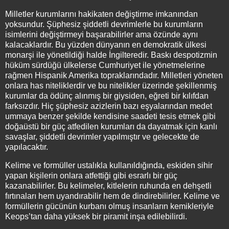
Milletler kurumlarını hakikaten değiştirme imkanından
yoksundur. Şüphesiz şiddetli devrimlerle bu kurumların
isimlerini değiştirmeyi başarabilirler ama özünde aynı
kalacaklardır. Bu yüzden dünyanın en demokratik ülkesi
monarşi ile yönetildiği halde İngilteredir. Baskı despotizmin
hüküm sürdüğü ülkelerse Cumhuriyet ile yönetmelerine
rağmen Hispanik Amerika topraklarındadır. Milletleri yöneten
onlara has niteliklerdir ve bu nitelikler üzerinde şekillenmiş
kurumlar da ödünç alınmış bir giysiden, eğreti bir kılıfdan
farksızdır. Hiç şüphesiz azizlerin bazı eşyalarından medet
ummaya benzer şekilde kendisine saadeti tesis etmek gibi
doğaüstü bir güç atfedilen kurumları da dayatmak için kanlı
savaşlar, şiddetli devrimler yapılmıştır ve gelecekte de
yapılacaktır.
Kelime ve formüller ustalıkla kullanıldığında, eskiden sihir
yapan kişilerin onlara atfettiği gibi esrarlı bir güç
kazanabilirler. Bu kelimeler, kitlelerin ruhunda en dehşetli
fırtınaları hem uyandırabilir hem de dindirebilirler. Kelime ve
formüllerin gücünün kurbanı olmuş insanların kemikleriyle
Keops’tan daha yüksek bir piramit inşa edilebilirdi.