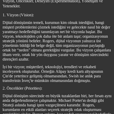
Vizyon, Öncelikler, Deneyim (Experimentation), Yönetişim ve
Yetenekler.
1. Vizyon (Vision):
Dijital dönüşümün temeli, kurumun kim olmak istediğini, hangi
müşteri problemlerini çözmek istediğini ve gelecekte nasıl bir değer
yaratmayı hedeflediğini tanımlayan net bir vizyonla başlar. Bu
vizyon, teknolojiden çok daha öte bir anlam taşır; organizasyonun
stratejik yönünü belirler. Rogers, dijital vizyonun yalnızca üst
yönetimin bildiği bir belge değil, tüm organizasyonun paylaştığı
ortak bir “neden” olması gerektiğini vurgular. Bu vizyon çalışanlara
ilham verir, ortak bir yön duygusu yaratır ve dönüşüm sürecindeki
dirençleri azaltır.
İyi bir vizyon; müşterileri, teknolojiyi, trendleri ve rekabeti
inceleyerek oluşturulur. Örneğin Alipay kredi kartı altyapısının
Çin'de yeterince gelişmiş olmamasından, Swish ise anlık para
transferinin İsveç'te mümkün olmamasından doğmuştu.
2. Öncelikler (Priorities):
Dijital dönüşüm sürecinde en büyük tuzaklardan biri, her fırsatı aynı
anda değerlendirmeye çalışmaktır. Michael Porter'ın dediği gibi
Strateji aslında hangi işten vazgeçilmesi kararıdır. Rogers,
kurumların en etkili alanları seçerek stratejik odak oluşturması