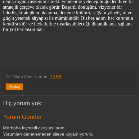
değil, organizasyonun sürekli yenilenme yeteneğini güçlendiren bir
stratejik çerçeve olarak görür. Başarılı dönüşüm, vizyoner bir
liderlik, stratejik odaklanma, deneme kültürü, sağlam yönetişim ve
güçlü yetenek altyapısı ile mümkündür. Bu beş adım, her kurumun
kendi sektör ve hedeflerine uyarlayabileceği, dinamik ama sağlam
bir yol haritası sunar.
Dr. Okan Acar
zaman:
19:58
Paylaş
Hiç yorum yok:
Yorum Gönder
Merhaba kıymetli okuyucularım,
Yorumları denetlemeden siteye koyamıyorum.