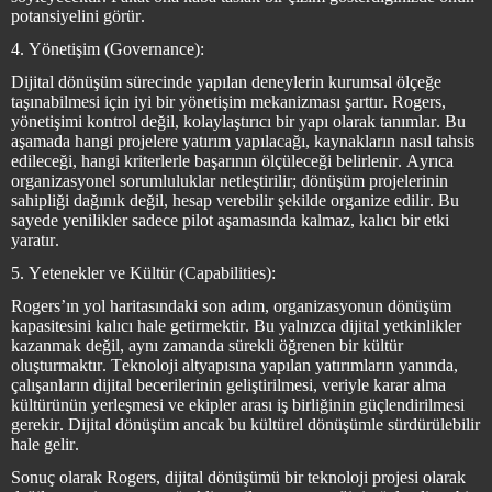
potansiyelini görür.
4. Yönetişim (Governance):
Dijital dönüşüm sürecinde yapılan deneylerin kurumsal ölçeğe
taşınabilmesi için iyi bir yönetişim mekanizması şarttır. Rogers,
yönetişimi kontrol değil, kolaylaştırıcı bir yapı olarak tanımlar. Bu
aşamada hangi projelere yatırım yapılacağı, kaynakların nasıl tahsis
edileceği, hangi kriterlerle başarının ölçüleceği belirlenir. Ayrıca
organizasyonel sorumluluklar netleştirilir; dönüşüm projelerinin
sahipliği dağınık değil, hesap verebilir şekilde organize edilir. Bu
sayede yenilikler sadece pilot aşamasında kalmaz, kalıcı bir etki
yaratır.
5. Yetenekler ve Kültür (Capabilities):
Rogers’ın yol haritasındaki son adım, organizasyonun dönüşüm
kapasitesini kalıcı hale getirmektir. Bu yalnızca dijital yetkinlikler
kazanmak değil, aynı zamanda sürekli öğrenen bir kültür
oluşturmaktır. Teknoloji altyapısına yapılan yatırımların yanında,
çalışanların dijital becerilerinin geliştirilmesi, veriyle karar alma
kültürünün yerleşmesi ve ekipler arası iş birliğinin güçlendirilmesi
gerekir. Dijital dönüşüm ancak bu kültürel dönüşümle sürdürülebilir
hale gelir.
Sonuç olarak Rogers, dijital dönüşümü bir teknoloji projesi olarak