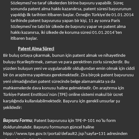
Sözleşmesi’ne taraf ülkelerden birine başvuru yapabilir. Süreç
sonunda patent alma hakkı kazanılırsa, patent süresi başvurunun
yapıldığı ilk tarihten itibaren başlar. Örneğin Türkiye’de 01.01.2014
tarihinde patent başvurusu yapan bir kişi, 11 ay sonra Paris
Sözleşmesi’ne tabi bir ülkede de başvuru yapar ve patent alma
hakkı kazanırsa, iki ülkede de koruma süresi 01.01.2014’ten
itibaren başlar.
Patent Alma Süreci
Bir buluş ortaya çıkarmak, bunun için patent almak ve nihayetinde
buluşu ticarileştirmek, zaman ve para gerektiren zorlu süreçlerdir. Bu
yüzden buluşun yeni ve uygulanabilir olduğundan emin olmak için ciddi
bir ön araştırma yapılması gerekmektedir. Zira birçok patent başvurusu
yeni olmadığından patent sürecinde belge alamamakta ya da
mahkemelerde dava konusu haline gelmektedir. Ön araştırma için
Türkiye Patent Enstitüsü’nün (TPE) online sistemi makul bir ücret
karşılığında kullanılabilmektedir. Başvuru için gerekli unsurlar şu
şekildedir:
Başvuru
Formu
; Patent başvurusu için TPE-P-101 no’lu form
doldurulmalıdır. Başvuru formunun güncel haline
htpp://www.tpe.gov.tr/portal/default2.jsp?sayfa=131
adresinden