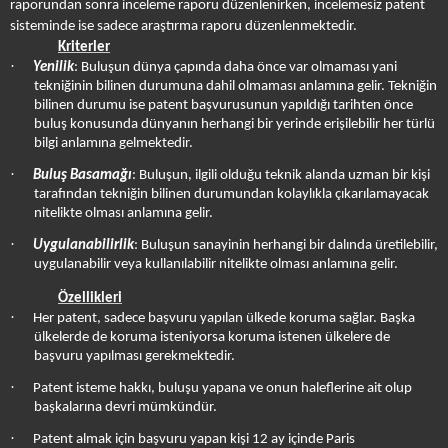
raporundan sonra inceleme raporu düzenlenirken, incelemesiz patent
sisteminde ise sadece araştırma raporu düzenlenmektedir.
Kriterler
·
Yenilik
: Buluşun dünya çapında daha önce var olmaması yani
tekniğinin bilinen durumuna dahil olmaması anlamına gelir. Tekniğin
bilinen durumu ise patent başvurusunun yapıldığı tarihten önce
buluş konusunda dünyanın herhangi bir yerinde erişilebilir her türlü
bilgi anlamına gelmektedir.
·
Buluş Basamağı
: Buluşun, ilgili olduğu teknik alanda uzman bir kişi
tarafından tekniğin bilinen durumundan kolaylıkla çıkarılamayacak
nitelikte olması anlamına gelir.
·
Uygulanabilirlik
: Buluşun sanayinin herhangi bir dalında üretilebilir,
uygulanabilir veya kullanılabilir nitelikte olması anlamına gelir.
Özellikleri
·
Her patent, sadece başvuru yapılan ülkede koruma sağlar. Başka
ülkelerde de koruma isteniyorsa koruma istenen ülkelere de
başvuru yapılması gerekmektedir.
·
Patent isteme hakkı, buluşu yapana ve onun haleflerine ait olup
başkalarına devri mümkündür.
·
Patent almak için başvuru yapan kişi 12 ay içinde Paris