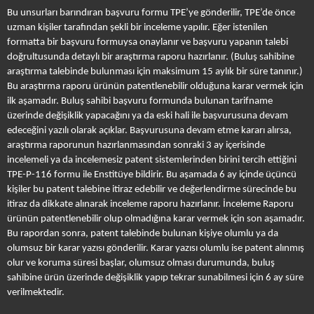
Bu unsurları barındıran başvuru formu TPE’ye gönderilir, TPE’de önce
uzman kişiler tarafından şekli bir inceleme yapılır. Eğer istenilen
formatta bir başvuru formuysa onaylanır ve başvuru yapanın talebi
doğrultusunda detaylı bir araştırma raporu hazırlanır. (Buluş sahibine
araştırma talebinde bulunması için maksimum 15 aylık bir süre tanınır.)
Bu araştırma raporu ürünün patentlenebilir olduğuna karar vermek için
ilk aşamadır. Buluş sahibi başvuru formunda bulunan tarifname
üzerinde değişiklik yapacağını ya da eski hali ile başvurusuna devam
edeceğini yazılı olarak açıklar. Başvurusuna devam etme kararı alırsa,
araştırma raporunun hazırlanmasından sonraki 3 ay içerisinde
incelemeli ya da incelemesiz patent sistemlerinden birini tercih ettiğini
TPE-P-116 formu ile Enstitüye bildirir. Bu aşamada 6 ay içinde üçüncü
kişiler bu patent talebine itiraz edebilir ve değerlendirme sürecinde bu
itiraz da dikkate alınarak inceleme raporu hazırlanır. İnceleme Raporu
ürünün patentlenebilir olup olmadığına karar vermek için son aşamadır.
Bu rapordan sonra, patent talebinde bulunan kişiye olumlu ya da
olumsuz bir karar yazısı gönderilir. Karar yazısı olumlu ise patent alınmış
olur ve koruma süresi başlar, olumsuz olması durumunda, buluş
sahibine ürün üzerinde değişiklik yapıp tekrar sunabilmesi için 6 ay süre
verilmektedir.