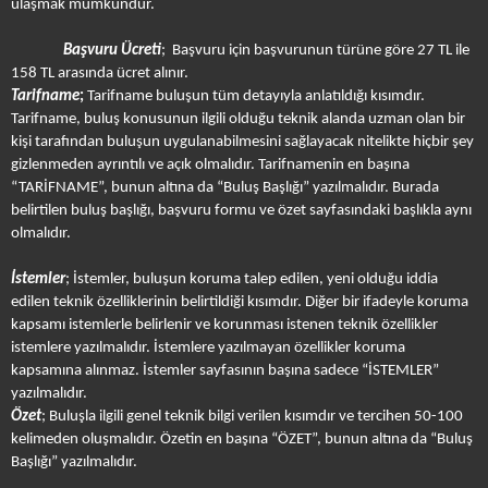
ulaşmak mümkündür.
Başvuru
Ücreti
;
Başvuru için başvurunun türüne göre 27 TL ile
158 TL arasında ücret alınır.
Tarifname
;
Tarifname buluşun tüm detayıyla anlatıldığı kısımdır.
Tarifname, buluş konusunun ilgili olduğu teknik alanda uzman olan bir
kişi tarafından buluşun uygulanabilmesini sağlayacak nitelikte hiçbir şey
gizlenmeden ayrıntılı ve açık olmalıdır. Tarifnamenin en başına
“TARİFNAME”, bunun altına da “Buluş Başlığı” yazılmalıdır. Burada
belirtilen buluş başlığı, başvuru formu ve özet sayfasındaki başlıkla aynı
olmalıdır.
İstemler
; İstemler, buluşun koruma talep edilen, yeni olduğu iddia
edilen teknik özelliklerinin belirtildiği kısımdır. Diğer bir ifadeyle koruma
kapsamı istemlerle belirlenir ve korunması istenen teknik özellikler
istemlere yazılmalıdır. İstemlere yazılmayan özellikler koruma
kapsamına alınmaz. İstemler sayfasının başına sadece “İSTEMLER”
yazılmalıdır.
Özet
; Buluşla ilgili genel teknik bilgi verilen kısımdır ve tercihen 50-100
kelimeden oluşmalıdır. Özetin en başına “ÖZET”, bunun altına da “Buluş
Başlığı” yazılmalıdır.