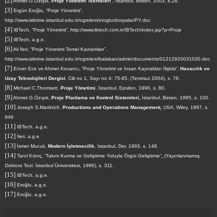
[2]
Ahmet G.Özışık,
Proje Yönetimi Teknikleri
, İstanbul, Birsen, 2003, s.26.
[3]
Ergün Eroğlu, “Proje Yönetimi”,
http://www.isletme.istanbul.edu.tr/ogrelem/eroglu/dosyalar/PY.doc
[4]
IBTech, “Proje Yönetimi”,
http://www.ibtech.com.tr/IBTech/index.jsp?p=Proje
[5]
IBTech, a.g.e.
[6]
Ali İleri, “Proje Yönetimi Temel Kavramları”,
http://www.isletme.istanbul.edu.tr/ogrelem/balaban/admin/documents/01212920031030.doc
[7]
Enver Ece ve Ahmet Kovancı, “Proje Yönetimi ve İnsan Kaynakları İlişkisi”,
Havacılık ve
Uzay Teknolojileri Dergisi
, Cilt no 1, Sayı no 4: 75-85, (Temmuz 2004), s. 76.
[8]
Michael C.Thomsett,
Proje Yönetimi
, İstanbul, Epsilon, 1996, s. 80.
[9]
Ahmet G.Özışık,
Proje Planlama ve Kontrol Sistemleri,
İstanbul, Birsen, 1995, s. 100.
[10]
Joseph S.Martinich,
Productions and Operations Management,
USA, Wiley, 1997, s.
846
[11]
IBTech, a.g.e.
[12]
İleri, a.g.e.
[13]
İsmet Mucuk,
Modern İşletmecilik
, İstanbul, Der, 1993, s. 148.
[14]
Tanıl Kılınç, “Takım Kurma ve Geliştirme Yoluyla Örgüt Geliştirme”
,
(Yayınlanmamış
Doktora Tezi: İstanbul Üniversitesi, 1986), s. 311.
[15]
IBTech, a.g.e.
[16]
Eroğlu, a.g.e.
[17]
Eroğlu, a.g.e.