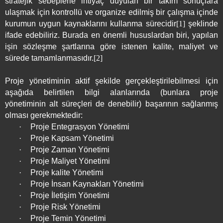
stratejik sebeplerle ihtiyaç duyulan bir takım sonuçlara
ulaşmak için kontrollü ve organize edilmiş bir çalışma içinde
kurumun uygun kaynaklarını kullanma sürecidir
[1]
şeklinde
ifade edebiliriz. Burada en önemli hususlardan biri, yapılan
işin sözleşme şartlarına göre istenen kalite, maliyet ve
sürede tamamlanmasıdır.
[2]
Proje yönetiminin aktif şekilde gerçekleştirilebilmesi için
aşağıda belirtilen bilgi alanlarında (bunlara proje
yönetiminin alt süreçleri de denebilir) başarının sağlanmış
olması gerekmektedir:
·
Proje Entegrasyon Yönetimi
·
Proje Kapsam Yönetimi
·
Proje Zaman Yönetimi
·
Proje Maliyet Yönetimi
·
Proje kalite Yönetimi
·
Proje İnsan Kaynakları Yönetimi
·
Proje İletişim Yönetimi
·
Proje Risk Yönetimi
·
Proje Temin Yönetimi