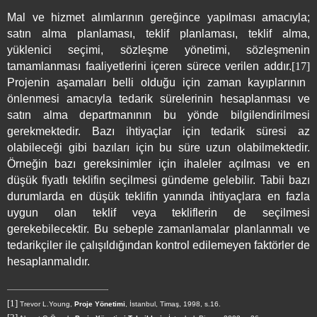
Mal ve hizmet alımlarının gereğince yapılması amacıyla;
satın alma planlaması, teklif planlaması, teklif alma,
yüklenici seçimi, sözleşme yönetimi, sözleşmenin
tamamlanması faaliyetlerini içeren sürece verilen addır.
[17]
Projenin aşamaları belli olduğu için zaman kayıplarının
önlenmesi amacıyla tedarik sürelerinin hesaplanması ve
satın alma departmanının bu yönde bilgilendirilmesi
gerekmektedir. Bazı ihtiyaçlar için tedarik süresi az
olabileceği gibi bazıları için bu süre uzun olabilmektedir.
Örneğin bazı gereksinimler için ihaleler açılması ve en
düşük fiyatlı teklifin seçilmesi gündeme gelebilir. Tabii bazı
durumlarda en düşük teklifin yanında ihtiyaçlara en fazla
uygun olan teklif veya tekliflerin de seçilmesi
gerekebilecektir. Bu sebeple zamanlamalar planlanmalı ve
tedarikçiler ile çalışıldığından kontrol edilemeyen faktörler de
hesaplanmalıdır.
[1]
Trevor L.Young,
Proje Yönetimi
, İstanbul, Timaş, 1998, s.16.