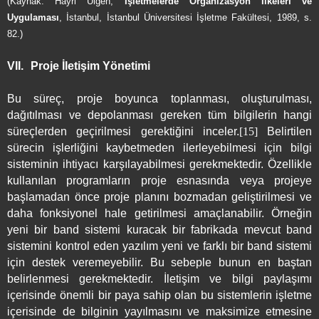
(Kaynak: Hayri Ülgen,
İşletmelerde Organizasyon İlkeleri ve
Uygulaması
, İstanbul, İstanbul Üniversitesi İşletme Fakültesi, 1989, s.
82.)
VII.
Proje İletişim Yönetimi
Bu süreç, proje boyunca toplanması, oluşturulması,
dağıtılması ve depolanması gereken tüm bilgilerin hangi
süreçlerden geçirilmesi gerektiğini inceler.
[15]
Belirtilen
sürecin işlerliğini kaybetmeden ilerleyebilmesi için bilgi
sisteminin ihtiyacı karşılayabilmesi gerekmektedir. Özellikle
kullanılan programların proje esnasında veya projeye
başlamadan önce proje planını bozmadan geliştirilmesi ve
daha fonksiyonel hale getirilmesi amaçlanabilir. Örneğin
yeni bir band sistemi kuracak bir fabrikada mevcut band
sistemini kontrol eden yazılım yeni ve farklı bir band sistemi
için destek veremeyebilir. Bu sebeple bunun en baştan
belirlenmesi gerekmektedir. İletişim ve bilgi paylaşımı
içerisinde önemli bir paya sahip olan bu sistemlerin işletme
içerisinde de bilginin yayılmasını ve maksimize etmesine