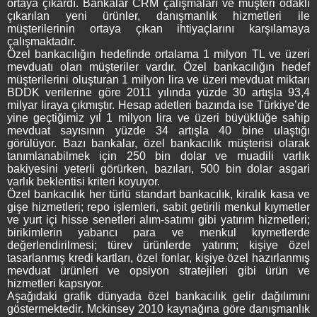
ortaya çıkardı. Bankalar CRM çalışmaları ve müşteri odaklı
çıkarılan yeni ürünler, danışmanlık hizmetleri ile
müşterilerinin ortaya çıkan ihtiyaçlarını karşılamaya
çalışmaktadır.
Özel bankacılığın hedefinde ortalama 1 milyon TL ve üzeri
mevduatı olan müşteriler vardır. Özel bankacılığın hedef
müşterilerini oluşturan 1 milyon lira ve üzeri mevduat miktarı
BDDK verilerine göre 2011 yılında yüzde 30 artışla 93,4
milyar liraya çıkmıştır. Hesap adetleri bazında ise Türkiye’de
yine geçtiğimiz yıl 1 milyon lira ve üzeri büyüklüğe sahip
mevduat sayısının yüzde 34 artışla 40 bine ulaştığı
görülüyor. Bazı bankalar, özel bankacılık müşterisi olarak
tanımlanabilmek için 250 bin dolar ve muadili varlık
bakiyesini yeterli görürken, bazıları, 500 bin dolar asgari
varlık beklentisi kriteri koyuyor.
Özel bankacılık her türlü standart bankacılık, kiralık kasa ve
gişe hizmetleri; repo işlemleri, sabit getirili menkul kıymetler
ve yurt içi hisse senetleri alım-satımı gibi yatırım hizmetleri;
birikimlerin yabancı para ve menkul kıymetlerde
değerlendirilmesi; türev ürünlerde yatırım; kişiye özel
tasarlanmış kredi kartları, özel fonlar, kişiye özel hazırlanmış
mevduat ürünleri ve opsiyon stratejileri gibi ürün ve
hizmetleri kapsıyor.
Aşağıdaki grafik dünyada özel bankacılık gelir dağılımını
göstermektedir. Mckinsey 2010 kaynağına göre danışmanlık