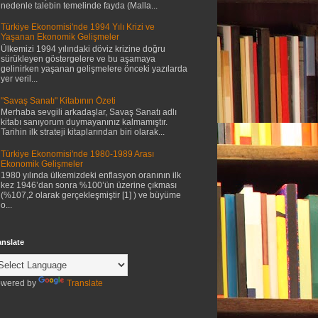
nedenle talebin temelinde fayda (Malla...
Türkiye Ekonomisi'nde 1994 Yılı Krizi ve
Yaşanan Ekonomik Gelişmeler
Ülkemizi 1994 yılındaki döviz krizine doğru
sürükleyen göstergelere ve bu aşamaya
gelinirken yaşanan gelişmelere önceki yazılarda
yer veril...
"Savaş Sanatı" Kitabının Özeti
Merhaba sevgili arkadaşlar, Savaş Sanatı adlı
kitabı sanıyorum duymayanınız kalmamıştır.
Tarihin ilk strateji kitaplarından biri olarak...
Türkiye Ekonomisi'nde 1980-1989 Arası
Ekonomik Gelişmeler
1980 yılında ülkemizdeki enflasyon oranının ilk
kez 1946’dan sonra %100’ün üzerine çıkması
(%107,2 olarak gerçekleşmiştir [1] ) ve büyüme
o...
anslate
wered by
Translate