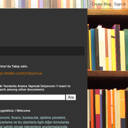
itter'da Takip edin.
tps://twitter.com/DrOkanAcar
ki Yazılarda Arama Yapmak İstiyorum / I want to
arch among other documents
şgeldiniz / Welcome
onomi, finans, bankacılık, işletme yönetimi,
zarlama ve bu alanlarla ilgili diğer konularda
lgi sahibi olmak isteyenlere araştırmalarında