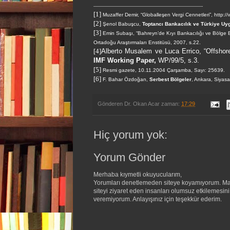
[1]
Muzaffer Demir, “Globalleşen Vergi Cennetleri”,
http:/
[2]
Şenol Babuşcu,
Toptancı Bankacılık ve Türkiye U
[3]
Emin Subaşı, “Bahreyn’de Kıyı Bankacılığı ve Bölge E
Ortadoğu Araştırmaları Enstitüsü, 2007, s.22.
[4]
Alberto Musalem ve Luca Errico, “Offshor
IMF Working Paper,
WP/99/5, s.3.
[5]
Resmi gazete, 10.11.2004 Çarşamba, Sayı: 25639.
[6]
F. Bahar Özdoğan,
Serbest Bölgeler
, Ankara, Siyasa
Gönderen
Dr. Okan Acar
zaman:
17:29
Hiç yorum yok:
Yorum Gönder
Merhaba kıymetli okuyucularım,
Yorumları denetlemeden siteye koyamıyorum. Maa
siteyi ziyaret eden insanları olumsuz etkilemesin
veremiyorum. Anlayışınız için teşekkür ederim.