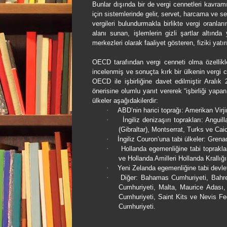
Bunlar dışında bir de vergi cennetleri kavram
için sistemlerinde gelir, servet, harcama ve s
vergileri bulundurmakla birlikte vergi oranla
alanı sunan, işlemlerin gizli şartlar altınd
merkezleri olarak faaliyet gösteren, fiziki yatır
OECD tarafından vergi cenneti olma özellikler
incelenmiş ve sonuçta kırk bir ülkenin vergi ce
OECD ile işbirliğine davet edilmiştir Aralık 
önerisine olumlu yanıt vererek “işbirliği yapan 
ülkeler aşağıdakilerdir:
·
ABD’nin harici toprağı: Amerikan Virji
·
İngiliz denizaşırı toprakları: Angui
(Gibraltar), Montserrat, Turks ve Cai
·
İngiliz Couron’una tabi ülkeler: Gre
·
Hollanda egemenliğine tabi toprakla
ve Hollanda Amilleri Hollanda Krallığı
·
Yeni Zelanda egemenliğine tabi devlet
·
Diğer: Bahamas Cumhuriyeti, Bahre
Cumhuriyeti, Malta, Maurice Adası
Cumhuriyeti, Saint Kits ve Nevis F
Cumhuriyeti.