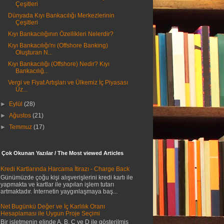
Çeşitleri
Dünyada Kıyı Bankacılığı Merkezlerinin
Çeşitleri
Kıyı Bankacılığının Özellikleri Nelerdir?
Kıyı Bankacılığı'nı (Offshore Banking)
Oluşturan N...
Kıyı Bankacılığı (Offshore) Nedir? Kıyı
Bankacılığ...
Vergi ve Fiyat Artışları ve Ülkemiz İç Piyasası
Üz...
►
Eylül
(28)
►
Ağustos
(21)
►
Temmuz
(17)
 Çok Okunan Yazılar / The Most viewed Articles
Kredi Kartlarında Harcama İtirazı - Charge Back
Günümüzde çoğu kişi alışverişlerini kredi kartı ile
yapmakta ve kartlar ile yapılan işlem tutarı
artmaktadır. İnternetin yaygınlaşmaya baş...
Net Bugünkü Değer ve İç Karlılık Oranı
Hesaplaması ile Uygun Proje Seçimi
Bir işletmenin elinde A, B, C ve D ile gösterilmiş