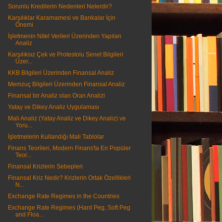
Sorunlu Kredilerin Nedenleri Nelerdir?
Karşılıklar Kararnamesi ve Bankalar İçin
Önemi
İşletmenin Nitel Verileri Üzerinden Yapılan
Analiz
Karşılıksız Çek ve Protestolu Senet Bilgileri
Üzer...
KKB Bilgileri Üzerinden Finansal Analiz
Memzuç Bilgileri Üzerinden Finansal Analiz
Finansal bir Analiz olan Oran Analizi
Yatay ve Dikey Analiz Uygulaması
Mali Analiz (Yatay Analiz ve Dikey Analiz) ve
Yoru...
İşletmelerin Kullandığı Mali Tablolar
Finans Teorileri, Modern Finans'ta En Popüler
Teor...
Finansal Krizlerin Sebepleri
Finansal Kriz Nedir? Krizlerin Ortak Özellikleri
N...
Exchange Rate Regimes in the Countries
Exchange Rate Regimes (Hard Peg, Soft Peg
and Floa...