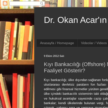
Dr. Okan Acar'ın 
Anasayfa / Homepage
Videolar / Videos
9 Ekim 2012 Salı
Kıyı Bankacılığı (Offshore)
Faaliyet Gösterir?
Kıyı bankacılığı; ülke dışından sağlanan fonla
uluslararası devletsiz paraların fon fazla
edilmesi gibi finansal hizmetler yürüten genel
ülke içindeki bankacılık sisteminin tabi oldu
ve hukuksal avantajlar sayesinde cazip çalı
bankalar; kendi ülkelerinde bulunan vergi, 
çıkmak, yabancı para ve sermaye piyasalarıy