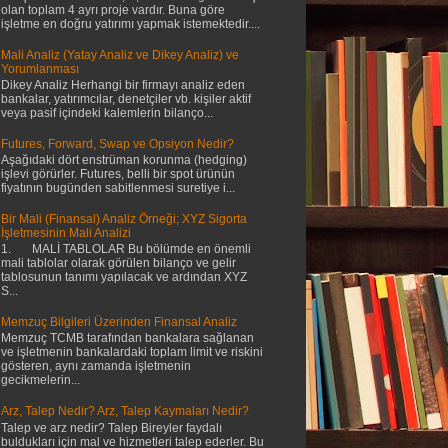
olan toplam 4 ayrı proje vardır. Buna göre
işletme en doğru yatırımı yapmak istemektedir....
Mali Analiz (Yatay Analiz ve Dikey Analiz) ve
Yorumlanması
Dikey Analiz Herhangi bir firmayı analiz eden
bankalar, yatırımcılar, denetçiler vb. kişiler aktif
veya pasif içindeki kalemlerin bilanço...
Futures, Forward, Swap ve Opsiyon Nedir?
Aşağıdaki dört enstrüman korunma (hedging)
işlevi görürler. Futures, belli bir spot ürünün
fiyatının bugünden sabitlenmesi suretiye i...
Bir Mali (Finansal) Analiz Örneği; XYZ Sigorta
İşletmesinin Mali Analizi
1. MALİ TABLOLAR Bu bölümde en önemli
mali tablolar olarak görülen bilanço ve gelir
tablosunun tanımı yapılacak ve ardından XYZ
S...
Memzuç Bilgileri Üzerinden Finansal Analiz
Memzuç TCMB tarafından bankalara sağlanan
ve işletmenin bankalardaki toplam limit ve riskini
gösteren, aynı zamanda işletmenin
gecikmelerin...
Arz, Talep Nedir? Arz, Talep Kaymaları Nedir?
Talep ve arz nedir? Talep Bireyler faydalı
buldukları için mal ve hizmetleri talep ederler. Bu