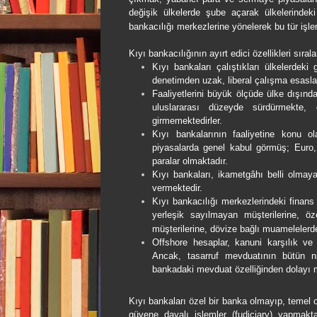
değişik ülkelerde şube açarak ülkelerindeki
bankacılığı merkezlerine yönelerek bu tür işle
Kıyı bankacılığının ayırt edici özellikleri
sırala
Kıyı bankaları çalıştıkları ülkelerdek
denetimden uzak, liberal çalışma esaslar
Faaliyetlerini büyük ölçüde ülke dışında
uluslararası düzeyde sürdürmekte, 
girmemektedirler.
Kıyı bankalarının faaliyetine konu ol
piyasalarda genel kabul görmüş; Euro, D
paralar olmaktadır.
Kıyı bankaları, ikametgâhı belli olmaya
vermektedir.
Kıyı bankacılığı merkezlerindeki finans
yerleşik sayılmayan müşterilerine, öz
müşterilerine, dövize bağlı muamelelerd
Offshore hesaplar, kanuni karşılık ve 
Ancak, tasarruf mevduatının bütün nit
bankadaki mevduat özelliğinden dolayı m
Kıyı bankaları özel bir banka olmayıp, temel 
güvene dayalı işlemler (fudiciary) yapmakta