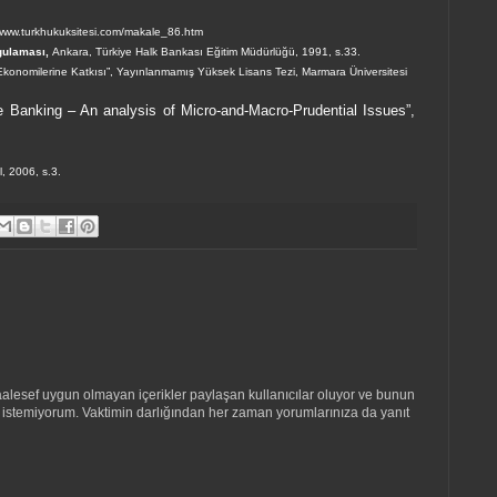
/www.turkhukuksitesi.com/makale_86.htm
ygulaması,
Ankara, Türkiye Halk Bankası Eğitim Müdürlüğü, 1991, s.33.
konomilerine Katkısı”, Yayınlanmamış Yüksek Lisans Tezi,
Marmara Üniversitesi
e Banking – An analysis of Micro-and-Macro-Prudential Issues”,
l, 2006, s.3.
lesef uygun olmayan içerikler paylaşan kullanıcılar oluyor ve bunun
i istemiyorum. Vaktimin darlığından her zaman yorumlarınıza da yanıt