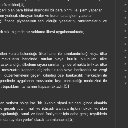
[4]
u özellikleri
;
rli olan para birimi dışındaki bir para birimi ile işlem yaparlar.
n yerleşik olmayan kişiler ve kurumlarla işlem yaparlar.
içi finans piyasasının tabi olduğu yasaların, sınırlamaların ve
ok sıkı biçimde sır saklama ilkesi uygulanmaktadır,
tleri kurulu bulunduğu ülke harici ile sınırlandırıldığı veya ülke
mevzuatın haricinde tutulan veya kurulu bulunulan ülke
klandığı, ülkelerin siyasi sınırları içinde olmakla birlikte, ülke
k mevzuatın kapsamı dışında tutulan veya bankacılık ve vergi
ı düzenlemelerin geçerli kılındığı özel bankacılık merkezleri ile
 genelinde uygulanan mevzuatın kıyı bankacılığı merkezleri ile
[5]
it toprakların tamamını kapsamaktadır.
lan serbest bölge ise “bir ülkenin siyasi sınırları içinde olmakla
geçerli ticari, mali ve iktisadi alanlara ilişkin hukuki ve idari
landığı, sınaî ve ticari faaliyetler için daha geniş teşviklerin
[6]
rından ayrılan yerler” olarak tanımlanabilir.