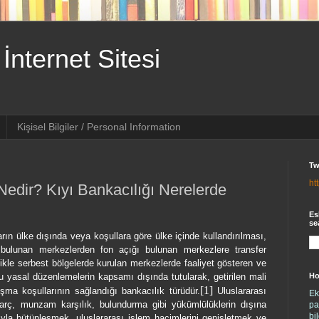
İnternet Sitesi
Kişisel Bilgiler / Personal Information
Tw
ht
 Nedir? Kıyı Bankacılığı Nerelerde
Es
se
rın ülke dışında veya koşullara göre ülke içinde kullandırılması,
sı bulunan merkezlerden fon açığı bulunan merkezlere transfer
likle serbest bölgelerde kurulan merkezlerde faaliyet gösteren ve
Ho
ğu yasal düzenlemelerin kapsamı dışında tutularak, getirilen mali
[1]
şma koşullarının sağlandığı bankacılık türüdür.
Uluslararası
Ek
harç, munzam karşılık, bulundurma gibi yükümlülüklerin dışına
pa
bi
la bütünleşmek, uluslararası işlem hacimlerini genişletmek ve