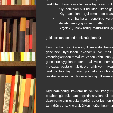
özelliklerin kısaca özetlemekte fayda vardır. B
·
Kıyı bankaları bulundukları ülkede geçe
·
Kıyı bankaları koşul olmasa da esase
·
Kıyı bankaları genellikle yurt
denetimlerin çoğundan muaflardır.
·
Birçok kıyı bankacılığı merkezinde ç
şeklinde maddelendirmek mümkündür.
Kıyı Bankacılığı Bölgeleri; Bankacılık faaliye
genelinde uygulanan ekonomik ve mali 
vatandaşlarından mevduat ve fon kabulünün yasa
genelinde uygulanan idari, mali ve ekonomi
mevzuatı başta olmak üzere farklı ve imtiyazl
özel bir farklılaştırmaya gidilmeksizin ülke
rekabet edecek tarzda düzenlendiği ülkelere a
Kıyı bankacılığı kavramı ile sık sık karıştırı
beraber, gümrük hattı dışında sayılan, ülkede 
düzenlemelerin uygulanmadığı veya kısmen uygu
tanındığı ve fiziki olarak ülkenin diğer kısımla