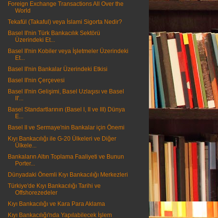
Foreign Exchange Transactions All Over the
World
Tekafül (Takaful) veya İslami Sigorta Nedir?
Basel II'nin Türk Bankacılık Sektörü
Üzerindeki Et...
Basel II'nin Kobiler veya İşletmeler Üzerindeki
Et...
Basel II'nin Bankalar Üzerindeki Etkisi
Basel II'nin Çerçevesi
Basel II'nin Gelişimi, Basel Uzlaşısı ve Basel
II'...
Basel Standartlarının (Basel I, II ve III) Dünya
E...
Basel II ve Sermaye'nin Bankalar için Önemi
Kıyı Bankacılığı ile G-20 Ülkeleri ve Diğer
Ülkele...
Bankaların Altın Toplama Faaliyeti ve Bunun
Porter...
Dünyadaki Önemli Kıyı Bankacılığı Merkezleri
Türkiye'de Kıyı Bankacılığı Tarihi ve
Offshorezedeler
Kıyı Bankacılığı ve Kara Para Aklama
Kıyı Bankacılığı'nda Yapılabilecek İşlem