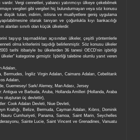
ı vardır. Vergi cennetleri, yabancı yatırımcıyı ülkeye çekebilmek
ermaye vergileri gibi vergileri hiç bulundurmayan veya söz konusu
rını düşük tutan, indirim, istisna ve muafiyetlere geniş uygulama
a yapılabilmesine olanak tanıyan ve çoğunlukla kıyı bankacılığı
ım alanları sınırlı olan küçük ülkelerdir.
ini taşıyıp taşımadıkları açısından ülkeler, çeşitli yöntemlerle
nneti olma kriterlerini taşıdığı belirlenmiştir. Söz konusu ülkeler
2003 tarihi itibariyle bu ülkelerden 36 tanesi OECD’nin işbirliği
ülkeler” kategorine girmiştir. İşbirliği talebine olumlu yanıt veren
n Adaları,
lla, Bermudes, İngiliz Virgin Adaları, Caimans Adaları, Cebelitarık
cos Adaları,
nade, Guernesey/ Sark/ Alerney, Man Adası, Jersey
r: Antigua ve Barbuda, Aruba, Hollanda Amilleri (Hollanda, Araba
nı oluşturan üç devlettir),
ler: Cook Adaları Devleti, Niue Devleti,
yn Krallığı, Belize, Bermuda, Cayman Adaları, Kıbrıs, Dominik
, Nauru Cumhuriyeti, Panama, Samoa, Saint Marin, Seychelles
ederasyonu, Sainte Lucie, Saint Vincent ve Grenadines, Vanuatu