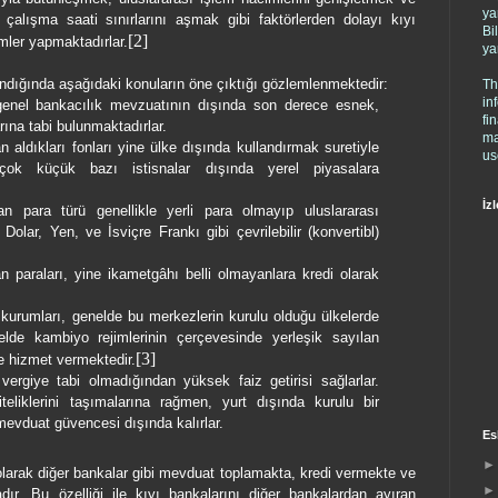
ya
 çalışma saati sınırlarını aşmak gibi faktörlerden dolayı kıyı
Bi
[2]
mler yapmaktadırlar.
ya
ndığında aşağıdaki konuların öne çıktığı gözlemlenmektedir:
Th
in
i genel bankacılık mevzuatının dışında son derece esnek,
fi
ına tabi bulunmaktadırlar.
ma
n aldıkları fonları yine ülke dışında kullandırmak suretiyle
us
çok küçük bazı istisnalar dışında yerel piyasalara
İzl
an para türü genellikle yerli para olmayıp uluslararası
olar, Yen, ve İsviçre Frankı gibi çevrilebilir (konvertibl)
n paraları, yine ikametgâhı belli olmayanlara kredi olarak
 kurumları, genelde bu merkezlerin kurulu olduğu ülkelerde
elde kambiyo rejimlerinin çerçevesinde yerleşik sayılan
[3]
e hizmet vermektedir.
vergiye tabi olmadığından yüksek faiz getirisi sağlarlar.
eliklerini taşımalarına rağmen, yurt dışında kurulu bir
evduat güvencesi dışında kalırlar.
Es
olarak diğer bankalar gibi mevduat toplamakta, kredi vermekte ve
dır. Bu özelliği ile kıyı bankalarını diğer bankalardan ayıran