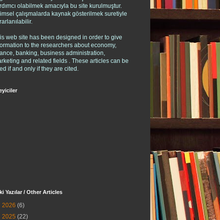
rdımcı olabilmek amacıyla bu site kurulmuştur.
limsel çalışmalarda kaynak gösterilmek suretiyle
rarlanılabilir.
is web site has been designed in order to give
formation to the researchers about economy,
nance, banking, business administration,
rketing and related fields . These articles can be
ed if and only if they are cited.
eyiciler
ki Yazılar / Other Articles
►
2026
(6)
►
2025
(22)