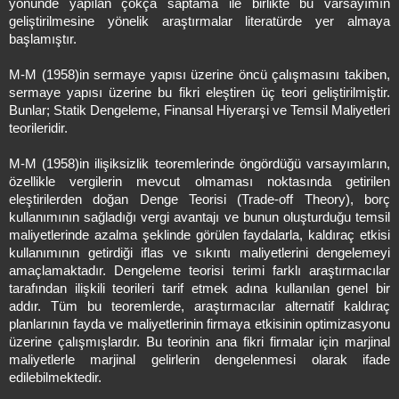
yönünde yapılan çokça saptama ile birlikte bu varsayımın
geliştirilmesine yönelik araştırmalar literatürde yer almaya
başlamıştır.
M-M (1958)in sermaye yapısı üzerine öncü çalışmasını takiben,
sermaye yapısı üzerine bu fikri eleştiren üç teori geliştirilmiştir.
Bunlar; Statik Dengeleme, Finansal Hiyerarşi ve Temsil Maliyetleri
teorileridir.
M-M (1958)in ilişiksizlik teoremlerinde öngördüğü varsayımların,
özellikle vergilerin mevcut olmaması noktasında getirilen
eleştirilerden doğan Denge Teorisi (Trade-off Theory), borç
kullanımının sağladığı vergi avantajı ve bunun oluşturduğu temsil
maliyetlerinde azalma şeklinde görülen faydalarla, kaldıraç etkisi
kullanımının getirdiği iflas ve sıkıntı maliyetlerini dengelemeyi
amaçlamaktadır. Dengeleme teorisi terimi farklı araştırmacılar
tarafından ilişkili teorileri tarif etmek adına kullanılan genel bir
addır. Tüm bu teoremlerde, araştırmacılar alternatif kaldıraç
planlarının fayda ve maliyetlerinin firmaya etkisinin optimizasyonu
üzerine çalışmışlardır. Bu teorinin ana fikri firmalar için marjinal
maliyetlerle marjinal gelirlerin dengelenmesi olarak ifade
edilebilmektedir.