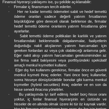
Finansal hiyerarşi yaklaşımı ise, şu şekilde açıklanabilir:
·
Firmalar iç finansmanı tercih ederler.
·
Her ne kadar temettü ödemeleri sabit ve hedef temettü
ödeme oranları sadece değerli yatırım fırsatlarının
büyüklüğüne göre dereceli olarak belirlense de, firmalar
hedef temettü ödeme oranlarını yatırım fırsatlarına göre
ayarlarlar.
·
Sabit temettü ödeme politikaları ile karlılık ve yatırım
fırsatlarındaki beklenmedik dalgalanmalar, faaliyetlerin
doğurduğu nakit akışlarının yatırım harcamaları için
gereken fonlardan az veya çok olabileceği anlamına gelir.
Eğer nakit akışı yatırım harcamaları gereksiniminden az
ise firma nakit bakiyesini veya portföyündeki spekülatif
amaçlı menkul kıymetleri kullanır.
·
Eğer dış fon kullanımı gerekirse, firmalar önce en güvenli
menkul kıymeti ihraç ederler. Yani önce borç kullanırlar,
sonra hisseye dönüştürülebilir bonolar gibi karma menkul
kıymetler (hybrid securities) ihraç ederler ve en son da
hisse senedi ihracına yönelirler.
·
Bu yaklaşımda iyi tarif edilmiş hedef borç-hisse oranı
yoktur, iç fonlar finansal hiyerarşinin en üstünde ve
hisseler de en altında olmak üzere iki tür öz kaynak vardır.
Her bir firmanın gözlemlenen borç oranı dış fon için toplam