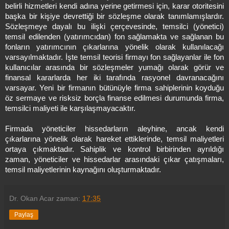
belirli hizmetleri kendi adına yerine getirmesi için, karar otoritesini
başka bir kişiye devrettiği bir sözleşme olarak tanımlamışlardır.
Sözleşmeye dayalı bu ilişki çerçevesinde, temsilci (yönetici)
temsil edilenden (yatırımcıdan) fon sağlamakta ve sağlanan bu
fonların yatırımcının çıkarlarına yönelik olarak kullanılacağı
varsayılmaktadır. İşte temsil teorisi firmayı fon sağlayanlar ile fon
kullanıcılar arasında bir sözleşmeler yumağı olarak görür ve
finansal kararlarda her iki tarafında rasyonel davranacağını
varsayar. Yeni bir firmanın bütünüyle firma sahiplerinin koyduğu
öz sermaye ve risksiz borçla finanse edilmesi durumunda firma,
temsilci maliyeti ile karşılaşmayacaktır.
Firmada yöneticiler hissedarların aleyhine, ancak kendi
çıkarlarına yönelik olarak hareket ettiklerinde, temsil maliyetleri
ortaya çıkmaktadır. Sahiplik ve kontrol birbirinden ayrıldığı
zaman, yöneticiler ve hissedarlar arasındaki çıkar çatışmaları,
temsil maliyetlerinin kaynağını oluşturmaktadır.
Dr. Okan Acar
zaman:
17:35
Paylaş