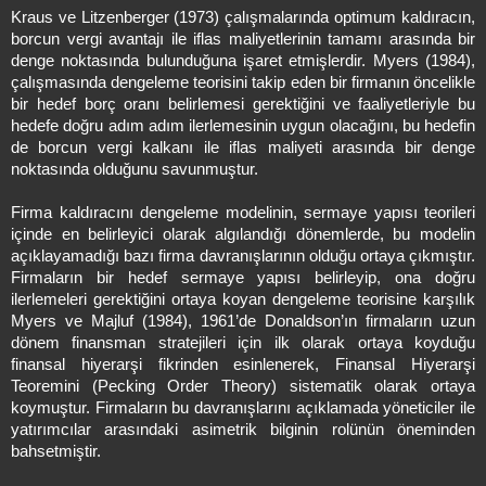
Kraus ve Litzenberger (1973) çalışmalarında optimum kaldıracın,
borcun vergi avantajı ile iflas maliyetlerinin tamamı arasında bir
denge noktasında bulunduğuna işaret etmişlerdir. Myers (1984),
çalışmasında dengeleme teorisini takip eden bir firmanın öncelikle
bir hedef borç oranı belirlemesi gerektiğini ve faaliyetleriyle bu
hedefe doğru adım adım ilerlemesinin uygun olacağını, bu hedefin
de borcun vergi kalkanı ile iflas maliyeti arasında bir denge
noktasında olduğunu savunmuştur.
Firma kaldıracını dengeleme modelinin, sermaye yapısı teorileri
içinde en belirleyici olarak algılandığı dönemlerde, bu modelin
açıklayamadığı bazı firma davranışlarının olduğu ortaya çıkmıştır.
Firmaların bir hedef sermaye yapısı belirleyip, ona doğru
ilerlemeleri gerektiğini ortaya koyan dengeleme teorisine karşılık
Myers ve Majluf (1984), 1961’de Donaldson’ın firmaların uzun
dönem finansman stratejileri için ilk olarak ortaya koyduğu
finansal hiyerarşi fikrinden esinlenerek, Finansal Hiyerarşi
Teoremini (Pecking Order Theory) sistematik olarak ortaya
koymuştur. Firmaların bu davranışlarını açıklamada yöneticiler ile
yatırımcılar arasındaki asimetrik bilginin rolünün öneminden
bahsetmiştir.